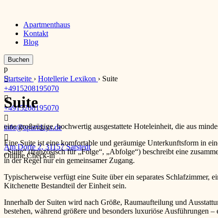
Apartmenthaus
Kontakt
Blog
p
Startseite
›
Hotellerie Lexikon
›
Suite

+4915208195070
Suite

+4915208195070

eine großzügige, hochwertig ausgestattete Hoteleinheit, die aus mi
info@apartdays.de

Eine Suite ist eine komfortable und geräumige Unterkunftsform in ei
Am Dorfe 2, 31157 Sarstedt
„Suite“ (französisch für „Folge“, „Abfolge“) beschreibt eine zusam
Online Check-in
in der Regel nur ein gemeinsamer Zugang.
Typischerweise verfügt eine Suite über ein separates Schlafzimmer,
Kitchenette Bestandteil der Einheit sein.
Innerhalb der Suiten wird nach Größe, Raumaufteilung und Ausstattu
bestehen, während größere und besonders luxuriöse Ausführungen – e