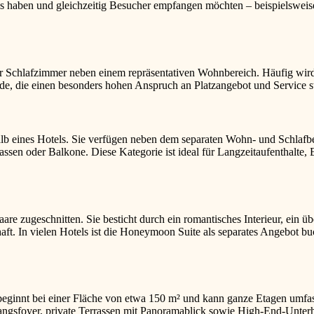
nis haben und gleichzeitig Besucher empfangen möchten – beispielswei
hr Schlafzimmer neben einem repräsentativen Wohnbereich. Häufig wird
de, die einen besonders hohen Anspruch an Platzangebot und Service st
b eines Hotels. Sie verfügen neben dem separaten Wohn- und Schlafbere
sen oder Balkone. Diese Kategorie ist ideal für Langzeitaufenthalte,
are zugeschnitten. Sie besticht durch ein romantisches Interieur, ein 
haft. In vielen Hotels ist die Honeymoon Suite als separates Angebot 
Sie beginnt bei einer Fläche von etwa 150 m² und kann ganze Etagen um
angsfoyer, private Terrassen mit Panoramablick sowie High-End-Unterh