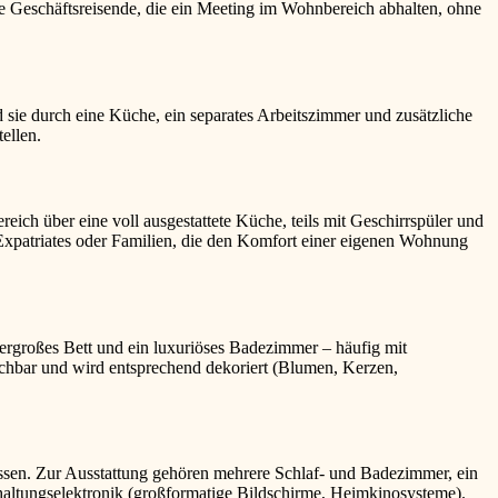
se Geschäftsreisende, die ein Meeting im Wohnbereich abhalten, ohne
 sie durch eine Küche, ein separates Arbeitszimmer und zusätzliche
ellen.
ich über eine voll ausgestattete Küche, teils mit Geschirrspüler und
 Expatriates oder Familien, die den Komfort einer eigenen Wohnung
übergroßes Bett und ein luxuriöses Badezimmer – häufig mit
buchbar und wird entsprechend dekoriert (Blumen, Kerzen,
fassen. Zur Ausstattung gehören mehrere Schlaf- und Badezimmer, ein
altungselektronik (großformatige Bildschirme, Heimkinosysteme).