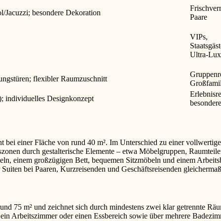
Frischver
ol/Jacuzzi; besondere Dekoration
Paare
VIPs,
Staatsgäst
Ultra-Lux
Gruppenre
ngstüren; flexibler Raumzuschnitt
Großfamil
Erlebnisr
); individuelles Designkonzept
besondere
nnt bei einer Fläche von rund 40 m². Im Unterschied zu einer vollwertige
szonen durch gestalterische Elemente – etwa Möbelgruppen, Raumteile
eln, einem großzügigen Bett, bequemen Sitzmöbeln und einem Arbeitsbe
 Suiten bei Paaren, Kurzreisenden und Geschäftsreisenden gleichermaß
on rund 75 m² und zeichnet sich durch mindestens zwei klar getrennte
, ein Arbeitszimmer oder einen Essbereich sowie über mehrere Badezimme