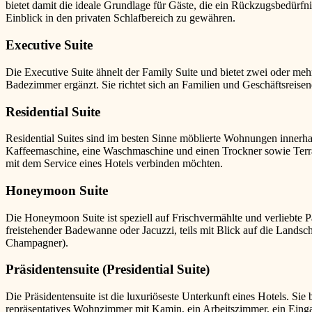
bietet damit die ideale Grundlage für Gäste, die ein Rückzugsbedürf
Einblick in den privaten Schlafbereich zu gewähren.
Executive Suite
Die Executive Suite ähnelt der Family Suite und bietet zwei oder me
Badezimmer ergänzt. Sie richtet sich an Familien und Geschäftsreisen
Residential Suite
Residential Suites sind im besten Sinne möblierte Wohnungen innerhal
Kaffeemaschine, eine Waschmaschine und einen Trockner sowie Terras
mit dem Service eines Hotels verbinden möchten.
Honeymoon Suite
Die Honeymoon Suite ist speziell auf Frischvermählte und verliebte Pa
freistehender Badewanne oder Jacuzzi, teils mit Blick auf die Landsc
Champagner).
Präsidentensuite (Presidential Suite)
Die Präsidentensuite ist die luxuriöseste Unterkunft eines Hotels. 
repräsentatives Wohnzimmer mit Kamin, ein Arbeitszimmer, ein Eing