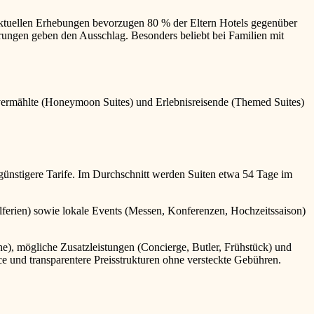
t aktuellen Erhebungen bevorzugen 80 % der Eltern Hotels gegenüber
ierungen geben den Ausschlag. Besonders beliebt bei Familien mit
hvermählte (Honeymoon Suites) und Erlebnisreisende (Themed Suites)
d günstigere Tarife. Im Durchschnitt werden Suiten etwa 54 Tage im
lferien) sowie lokale Events (Messen, Konferenzen, Hochzeitssaison)
e), mögliche Zusatzleistungen (Concierge, Butler, Frühstück) und
e und transparentere Preisstrukturen ohne versteckte Gebühren.