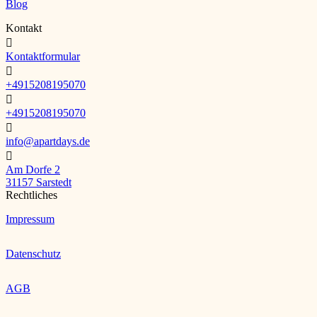
Blog
Kontakt

Kontaktformular

+4915208195070

+4915208195070

info@apartdays.de

Am Dorfe 2
31157 Sarstedt
Rechtliches
Impressum
Datenschutz
AGB