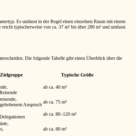
mmertyp. Es umfasst in der Regel einen einzelnen Raum mit einem
 reicht typischerweise von ca. 37 m² bis über 280 m² und umfasst
nterscheiden. Die folgende Tabelle gibt einen Überblick über die
Zielgruppe
Typische Größe
nde,
ab ca. 40 m²
Reisende
reisende,
ab ca. 75 m²
t gehobenem Anspruch
ab ca. 80–120 m²
Delegationen
äste,
s,
ab ca. 80 m²