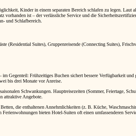
Möglichkeit, Kinder in einem separaten Bereich schlafen zu legen. Lau
z vorhanden ist – der verlässliche Service und die Sicherheitszertifiz
hn- und Schlafbereich.
ste (Residential Suites), Gruppenreisende (Connecting Suites), Frisc
t – im Gegenteil: Frühzeitiges Buchen sichert bessere Verfügbarkeit un
wei bis drei Monate vor Anreise.
e saisonalen Schwankungen. Hauptreisezeiten (Sommer, Feiertage, Schu
on attraktive Angebote.
r Betten, die enthaltenen Annehmlichkeiten (z. B. Küche, Waschmaschin
en Ferienwohnungen bieten Hotel-Suiten oft einen umfassenderen Servic