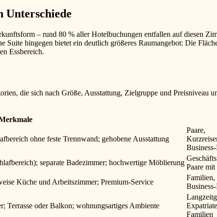
n Unterschiede
rkunftsform – rund 80 % aller Hotelbuchungen entfallen auf diesen Zi
 Suite hingegen bietet ein deutlich größeres Raumangebot: Die Fläche
en Essbereich.
gorien, die sich nach Größe, Ausstattung, Zielgruppe und Preisniveau u
Merkmale
Paare,
afbereich ohne feste Trennwand; gehobene Ausstattung
Kurzreise
Business-
Geschäfts
lafbereich); separate Badezimmer; hochwertige Möblierung
Paare mi
Familien,
weise Küche und Arbeitszimmer; Premium-Service
Business-
Langzeitg
r; Terrasse oder Balkon; wohnungsartiges Ambiente
Expatriate
Familien