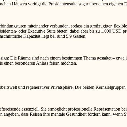
manchen Häusern verfügt die Präsidentensuite sogar über einen eigenen 
bindungstüren miteinander verbunden, sodass ein großzügiger, flexibler
identen- oder Executive Suite bieten, dabei aber bis zu 1.000 USD p
schnittliche Kapazität liegt bei rund 5,9 Gästen.
esign: Die Räume sind nach einem bestimmten Thema gestaltet – etwa i
die einen besonderen Anlass feiern möchten.
rbeitswelt und regenerativer Privatsphäre. Die beiden Kernzielgruppen
ftsreisende essenziell. Sie ermöglicht professionelle Repräsentation 
en angeben, dass Reisen ihre mentale Gesundheit fördern kann, wenn S